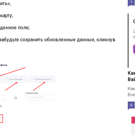
1
ить»;
карту;
денное поле;
забудьте сохранить обновленные данные, кликнув
Ка
Ва
Как
Все
6