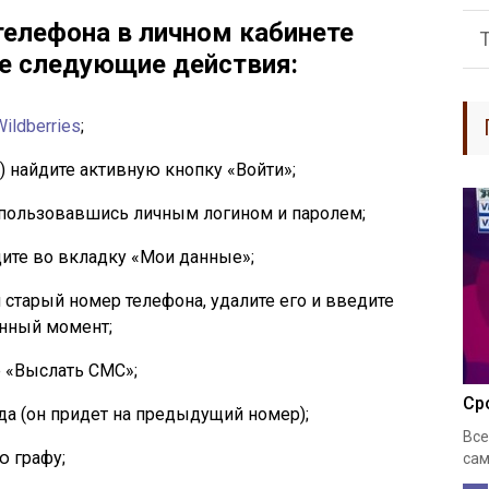
елефона в личном кабинете
е следующие действия:
ildberries
;
а) найдите активную кнопку «Войти»;
спользовавшись личным логином и паролем;
дите во вкладку «Мои данные»;
ш старый номер телефона, удалите его и введите
анный момент;
 «Выслать СМС»;
Ср
а (он придет на предыдущий номер);
Все
ю графу;
сам