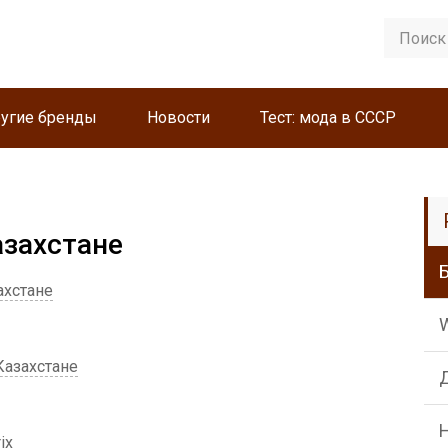
угие бренды
Новости
Тест: мода в СССР
азахстане
ахстане
W
Казахстане
ix